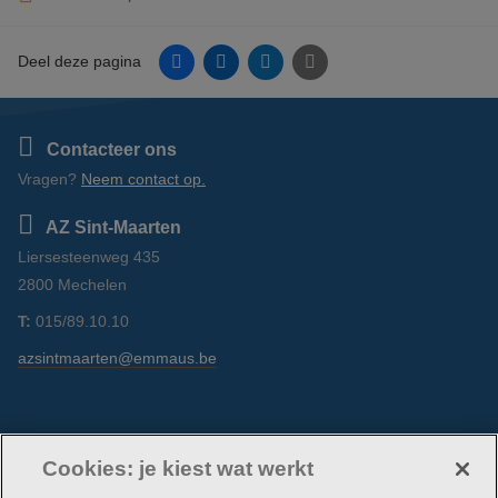
Facebook
Linkedin
Twitter
E-mail
Deel deze pagina
Contacteer ons
Vragen?
Neem contact op.
AZ Sint-Maarten
Liersesteenweg 435
2800 Mechelen
T:
015/89.10.10
azsintmaarten@emmaus.be
Volg ons
Facebook
Linkedin
Instagram
Cookies: je kiest wat werkt