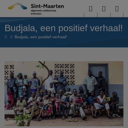
Overslaan en naar de inhoud gaan
Menu
User
Sea
Budjala, een positief verhaal!
menu
me
Home
Budjala, een positief verhaal!