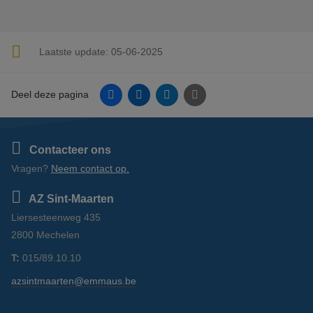
Laatste update:
05-06-2025
Facebook
Linkedin
Twitter
E-mail
Deel deze pagina
Contacteer ons
Vragen?
Neem contact op.
AZ Sint-Maarten
Liersesteenweg 435
2800 Mechelen
T:
015/89.10.10
azsintmaarten@emmaus.be