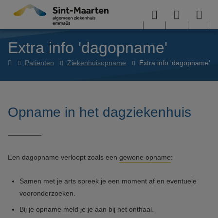
Overslaan en naar de inhoud gaan
Menu
User
Sea
Extra info 'dagopname'
menu
me
Home
Patiënten
Ziekenhuisopname
Extra info 'dagopname'
Opname in het dagziekenhuis
Een dagopname verloopt zoals een
gewone opname
:
Samen met je arts spreek je een moment af en eventuele
vooronderzoeken.
Bij je opname meld je je aan bij het onthaal.