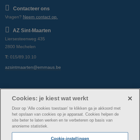
Contacteer ons
Vragen?
Neem contact op.
AZ Sint-Maarten
Liersesteenweg 435
2800 Mechelen
T:
015/89.10.10
azsintmaarten@emmaus.be
Volg ons
Facebook
Linkedin
Instagram
Cookies: je kiest wat werkt
Door op ‘Alle cookies toestaan’ te klikken ga je akkoord met
het opslaan van cookies op je apparaat. Cookies helpen de
site beter te laten werken en te verbeteren op basis van
anonieme statistiek.
© AZ Sint-Maarten
Cookie verklaring
Privacybeleid
Cookie-instellingen
Webtoegankelijkheidsverklaring