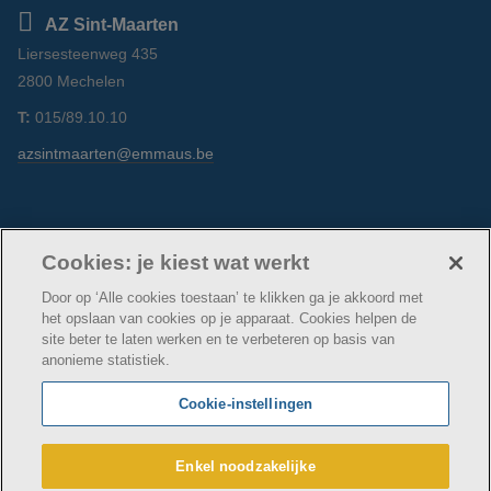
AZ Sint-Maarten
Liersesteenweg 435
2800 Mechelen
T:
015/89.10.10
azsintmaarten@emmaus.be
Volg ons
Facebook
Linkedin
Instagram
Cookies: je kiest wat werkt
Door op ‘Alle cookies toestaan’ te klikken ga je akkoord met
het opslaan van cookies op je apparaat. Cookies helpen de
site beter te laten werken en te verbeteren op basis van
anonieme statistiek.
© AZ Sint-Maarten
Cookie verklaring
Privacybeleid
Cookie-instellingen
Webtoegankelijkheidsverklaring
AZ Sint-Maarten maakt deel uit van
vzw Emmaüs
Enkel noodzakelijke
Maatschappelijke zetel Edgard Tinellaan 1c, 2800