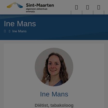
Overslaan en naar de inhoud gaan
Menu
User
Sea
Ine Mans
menu
me
Home
Ine Mans
Ine Mans
Diëtist, tabakoloog