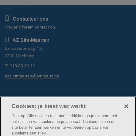
Contacteer ons
Vragen?
Neem contact op.
AZ Sint-Maarten
Liersesteenweg 435
2800 Mechelen
T:
015/89.10.10
azsintmaarten@emmaus.be
Volg ons
Facebook
Linkedin
Instagram
Cookies: je kiest wat werkt
Door op ‘Alle cookies toestaan’ te klikken ga je akkoord met
het opslaan van cookies op je apparaat. Cookies helpen de
site beter te laten werken en te verbeteren op basis van
anonieme statistiek.
© AZ Sint-Maarten