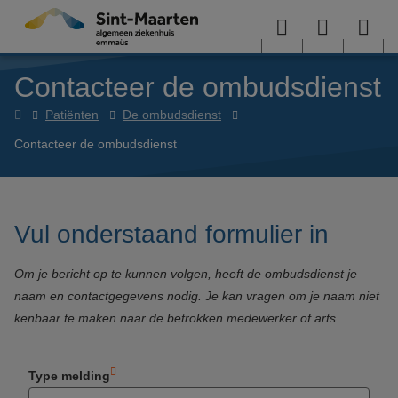
Overslaan en naar de inhoud gaan
Menu
User
Sea
Contacteer de ombudsdienst
menu
me
Home
Patiënten
De ombudsdienst
Contacteer de ombudsdienst
Vul onderstaand formulier in
Om je bericht op te kunnen volgen, heeft de ombudsdienst je
naam en contactgegevens nodig. Je kan vragen om je naam niet
kenbaar te maken naar de betrokken medewerker of arts.
Type melding