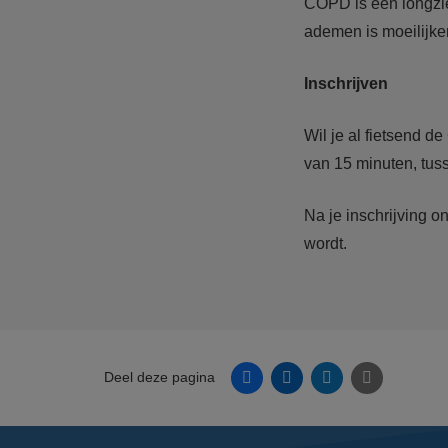
COPD is een longzie
ademen is moeilijker
Inschrijven
Wil je al fietsend d
van 15 minuten, tus
Na je inschrijving o
wordt.
Facebook
Linkedin
Twitter
E-mail
Deel deze pagina