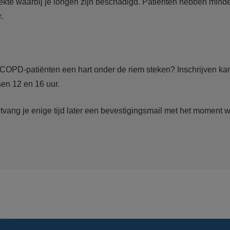
kte waarbij je longen zijn beschadigd. Patiënten hebben minde
.
e COPD-patiënten een hart onder de riem steken? Inschrijven kan
sen 12 en 16 uur.
ntvang je enige tijd later een bevestigingsmail met het moment 