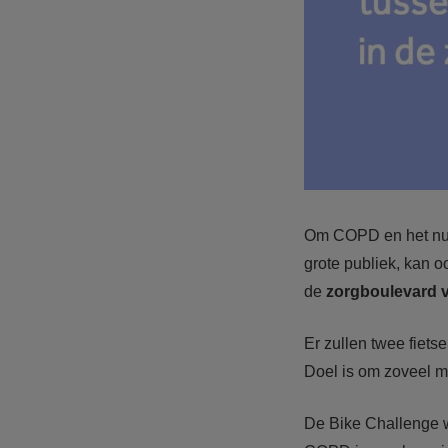
Om COPD en het nut 
grote publiek, kan o
de
zorgboulevard v
Er zullen twee fiet
Doel is om zoveel mo
De Bike Challenge w