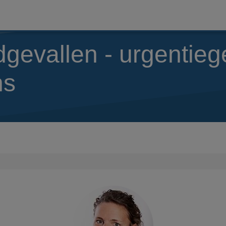
dgevallen - urgentie
ns