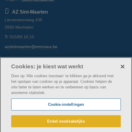
AZ Sint-Maarten
Liersesteenweg 435
2800 Mechelen
T:
015/89.10.10
azsintmaarten@emmaus.be
Volg ons
https://www.facebook.com/azsintmaarten/
https://www.linkedin.com/company/az-
https://www.instagram.com/azsintm
Cookies: je kiest wat werkt
sint-maarten/
Door op ‘Alle cookies toestaan’ te klikken ga je akkoord met
het opslaan van cookies op je apparaat. Cookies helpen de
site beter te laten werken en te verbeteren op basis van
anonieme statistiek.
© AZ Sint-Maarten
Cookie verklaring
Privacybeleid
Cookie-instellingen
Webtoegankelijkheidsverklaring
AZ Sint-Maarten maakt deel uit van
vzw Emmaüs
Enkel noodzakelijke
Maatschappelijke zetel Edgard Tinellaan 1c, 2800
Mechelen