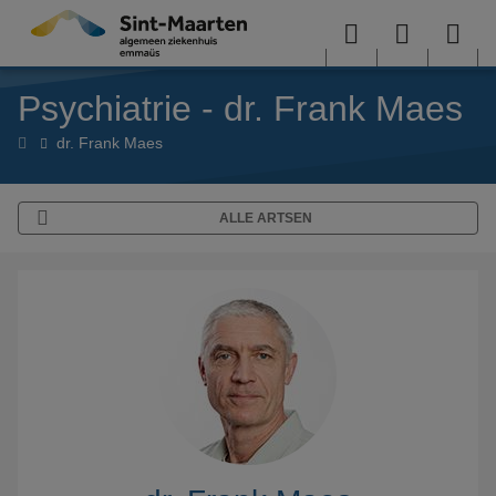
Overslaan en naar de inhoud gaan
Menu
User
Sea
Psychiatrie - dr. Frank Maes
menu
me
Artsen
dr. Frank Maes
ALLE ARTSEN