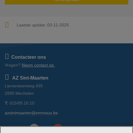
Laatste update:
03-11-2025
Contacteer ons
Vragen?
Neem contact op.
AZ Sint-Maarten
Liersesteenweg 435
2800 Mechelen
T:
015/89.10.10
azsintmaarten@emmaus.be
https://www.facebook.com/azsintmaarten/
https://www.linkedin.com/company/az-
https://www.instagram.com/azsintm
Volg ons