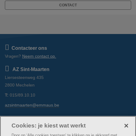
CONTACT
Contacteer ons
Vragen?
Neem contact op.
AZ Sint-Maarten
Liersesteenweg 435
2800 Mechelen
T:
015/89.10.10
azsintmaarten@emmaus.be
Volg ons
https://www.facebook.com/azsintmaarten/
https://www.linkedin.com/company/az-
https://www.instagram.com/azsintm
Cookies: je kiest wat werkt
sint-maarten/
Door op ‘Alle cookies toestaan’ te klikken ga je akkoord met