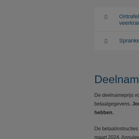
Ontrafe
veerkra
Spranke
Deelname
De deelnameprijs v
betaalgegevens.
Jo
hebben.
De betaalinstructies
maart 2024. Annuleer