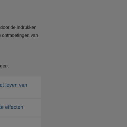
n door de indrukken
e ontmoetingen van
lgen.
et leven van
te effecten