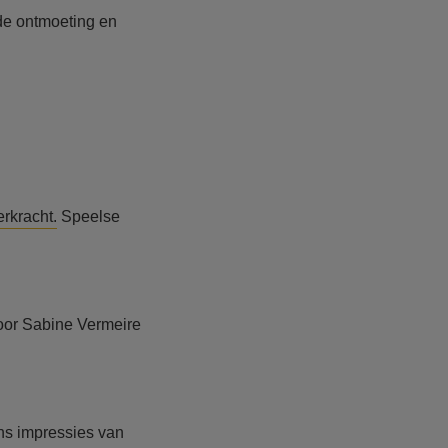
nde ontmoeting en
rkracht.
Speelse
oor
Sabine Vermeire
ons impressies van