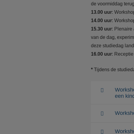
de voormiddag terug
13.00 uur
: Worksho
14.00 uur
: Worksho
15.30 uur
: Plenaire
van de dag, experim
deze studiedag lan
16.00 uur
: Receptie
*
Tijdens de studied
Worksho
een kin
Worksho
Worksh