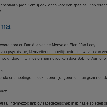
r bestaat 5 jaar! Kom jij ook langs voor een speelse, inspirere
?
mma
ord door dr. Daniëlle van de Merwe en Eleni Van Looy
 van psychische, klemzettende moeilijkheden en weven van vee
met kinderen,
families en hun netwerken door
Sabine Vermeire
uze
ende ont-moetingen met kinderen, jongeren en hun gezinnen
d
auze
atraal intermezzo: improvisatiegezelschap Inspinazie spiegelt 