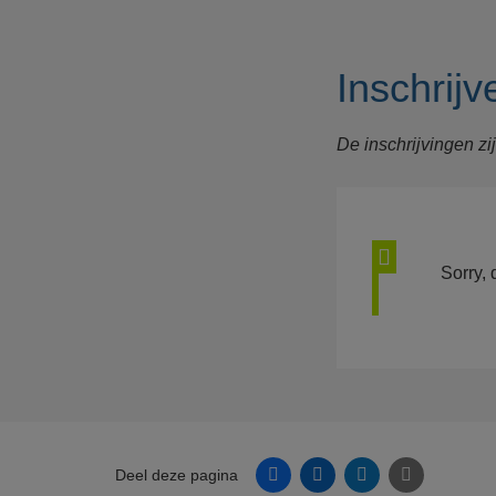
Inschrijv
De inschrijvingen zi
Sta
Sorry, 
Facebook
Linkedin
Twitter
E-mail
Deel deze pagina