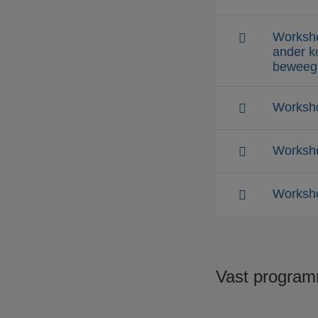
Worksho
ander ko
beweegt
Worksho
Worksho
Worksho
Vast progra