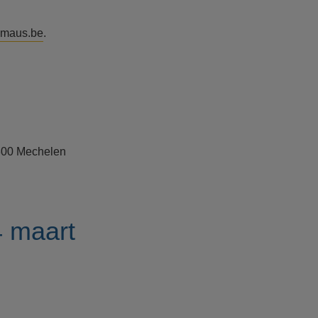
mmaus.be
.
2800 Mechelen
4 maart