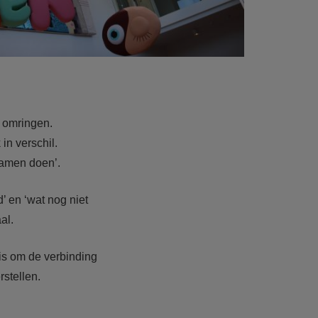
n omringen.
in verschil.
samen doen’.
’ en ‘wat nog niet
al.
is om de verbinding
rstellen.