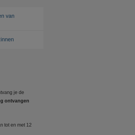
en van
zinnen
ntvang je de
ing ontvangen
n tot en met 12