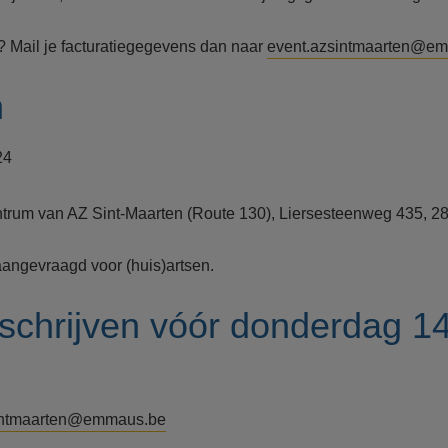
? Mail je facturatiegegevens dan naar
event.azsintmaarten@e
h
24
ntrum van AZ Sint-Maarten (Route 130), Liersesteenweg 435, 
aangevraagd voor (huis)artsen.
nschrijven vóór donderdag 1
intmaarten@emmaus.be