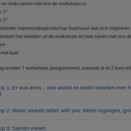
 en duikt samen met ons de workshops in.
p 1*
p 2*
 afsluiter: improvisatiegezelschap Inspinazie laat zich inspirere
enteert met beelden uit de workshops en laat samen met ons d
den
 met taart
ag worden 7 workshops georganiseerd, waarvan je er 2 kunt vo
p 1: Er was eens... met woord en beeld vertellen over h
d
p 2: Music sounds better with you: kleine ingangen, gro
op 3: Samen voelen