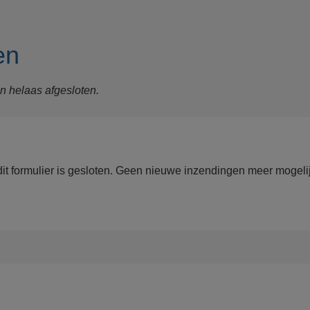
en
jn helaas afgesloten.
tusbericht
dit formulier is gesloten. Geen nieuwe inzendingen meer mogelij