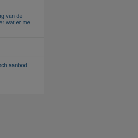
ng van de
ter wat er me
isch aanbod