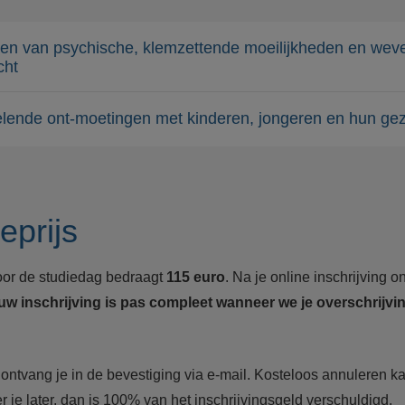
len van psychische, klemzettende moeilijkheden en wev
cht
lende ont-moetingen met kinderen, jongeren en hun ge
prijs
oor de studiedag bedraagt
115 euro
. Na je online inschrijving o
uw inschrijving is pas compleet wanneer we je overschrijv
 ontvang je in de bevestiging via e-mail. Kosteloos annuleren ka
 je later, dan is 100% van het inschrijvingsgeld verschuldigd.