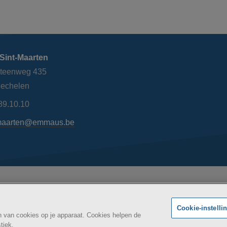
Sint-Maarten
steenweg 435
echelen
89.10.10
maarten@emmaus.be
AZ Si
Maatschappelijk
kheidsverklaring
BE
Cookie-instelli
an van cookies op je apparaat. Cookies helpen de
tiek.