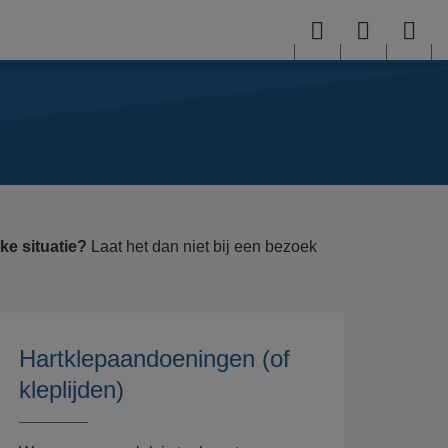
Menu
User
Sea
menu
me
jke situatie?
Laat het dan niet bij een bezoek
Hartklepaandoeningen (of
kleplijden)