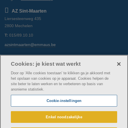
AZ Sint-Maarten
Liersesteenweg 435
2800 Mechelen
T:
015/89.10.10
azsintmaarten@emmaus.be
Volg ons
https://www.facebook.com/azsintmaarten/
https://www.linkedin.com/company/az-
https://www.instagram.com/azsintm
Cookies: je kiest wat werkt
sint-maarten/
Door op ‘Alle cookies toestaan’ te klikken ga je akkoord met
het opslaan van cookies op je apparaat. Cookies helpen de
site beter te laten werken en te verbeteren op basis van
anonieme statistiek.
© AZ Sint-Maarten
Cookie verklaring
Privacybeleid
Cookie-instellingen
Webtoegankelijkheidsverklaring
AZ Sint-Maarten maakt deel uit van
vzw Emmaüs
Enkel noodzakelijke
Maatschappelijke zetel Edgard Tinellaan 1c, 2800
Mechelen