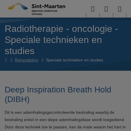
Overslaan en naar de inhoud gaan
Menu
User
Sea
Radiotherapie - oncologie -
menu
me
Speciale technieken en
studies
radiotherapieoncologie
Behandeling
Speciale technieken en studies
Deep Inspiration Breath Hold
(DIBH)
Dit is een ademhalingsgecontroleerde bestraling waarbij de
bestraling enkel in een diepe ademhalingsfase wordt toegediend.
Door deze techniek toe te passen, kan de mate waarin het hart in