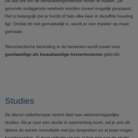
Dit laat toe om de behandelingsreeksen korter te maken. De
gezonde omliggende weefsels worden zoveel mogelijk gespaard.
Het is belangrijk dat je hoofd of hals elke keer in dezelfde houding
ligt. Omdat dit niet gemakkelijk is, wordt er een masker op maat
gemaakt.
Stereotactische bestraling in de hersenen wordt zowel voor
goedaardige als kwaadaardige hersentumoren
gebruikt.
Studies
De dienst radiotherapie neemt deel aan wetenschappelijke
studies. Als je voor een studie in aanmerking komt, zal je arts dit
tijdens de eerste consultatie met jou bespreken en al jouw vragen
beantwoorden. Je bent volledig vrij om al dan niet aan de studie