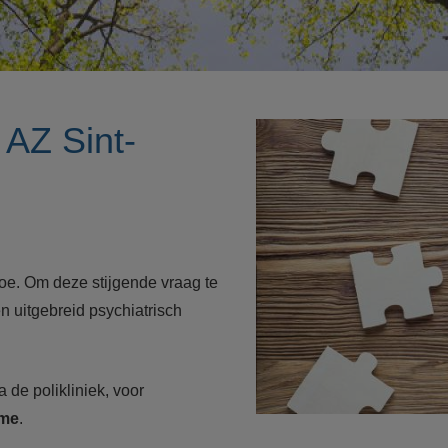
 AZ Sint-
oe. Om deze stijgende vraag te
 uitgebreid psychiatrisch
a de polikliniek, voor
me
.