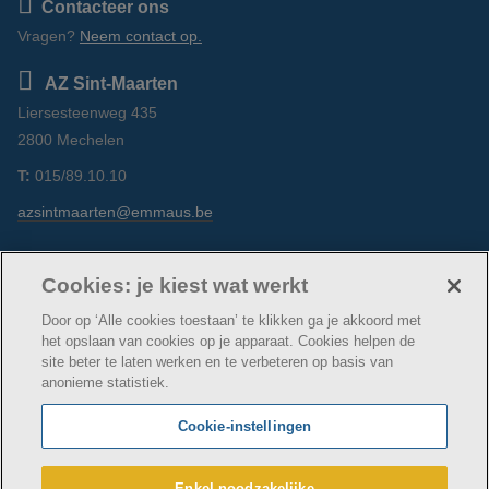
Contacteer ons
Vragen?
Neem contact op.
AZ Sint-Maarten
Liersesteenweg 435
2800 Mechelen
T:
015/89.10.10
azsintmaarten@emmaus.be
Volg ons
https://www.facebook.com/azsintmaarten/
https://www.linkedin.com/company/az-
https://www.instagram.com/azsintm
Cookies: je kiest wat werkt
sint-maarten/
Door op ‘Alle cookies toestaan’ te klikken ga je akkoord met
het opslaan van cookies op je apparaat. Cookies helpen de
site beter te laten werken en te verbeteren op basis van
anonieme statistiek.
© AZ Sint-Maarten
Cookie verklaring
Privacybeleid
Cookie-instellingen
Webtoegankelijkheidsverklaring
AZ Sint-Maarten maakt deel uit van
vzw Emmaüs
Enkel noodzakelijke