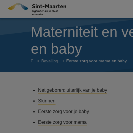
Overslaan en naar de inhoud gaan
Materniteit en 
en baby
Materniteit
Bevalling
Eerste zorg voor mama en baby
en
verloskunde
Net geboren: uiterlijk van je baby
Skinnen
Eerste zorg voor je baby
Eerste zorg voor mama