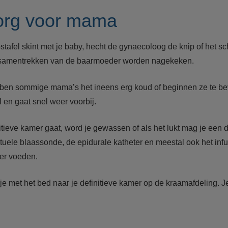
org voor mama
lostafel skint met je baby, hecht de gynaecoloog de knip of het sc
t samentrekken van de baarmoeder worden nagekeken.
ben sommige mama’s het ineens erg koud of beginnen ze te bev
 en gaat snel weer voorbij.
initieve kamer gaat, word je gewassen of als het lukt mag je e
tuele blaassonde, de epidurale katheter en meestal ook het inf
eer voeden.
e met het bed naar je definitieve kamer op de kraamafdeling. J