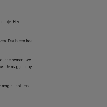
heurtje. Het
en. Dat is een heel
en douche nemen. We
uus. Je mag je baby
e mag nu ook iets