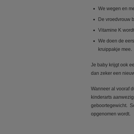
We wegen en met
De vroedvrouw bi
Vitamine K wordt
We doen de eers
kruippakje mee.
Je baby krijgt ook 
dan zeker een nieu
Wanneer al vooraf du
kinderarts aanwezig 
geboortegewicht. So
opgenomen wordt.