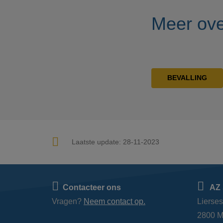
Meer ove
BEVALLING
Laatste update:
28-11-2023
Contacteer ons
AZ 
Vragen?
Neem contact op.
Lierse
2800 M