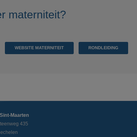
r materniteit?
WEBSITE MATERNITEIT
RONDLEIDING
Sint-Maarten
steenweg 435
echelen