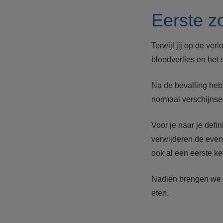
Eerste z
Terwijl jij op de ver
bloedverlies en he
Na de bevalling heb
normaal verschijnsel
Voor je naar je def
verwijderen de even
ook al een eerste k
Nadien brengen we j
eten.