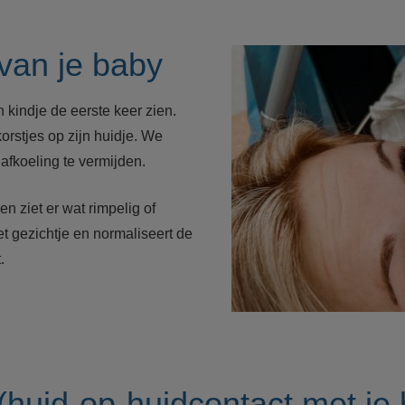
 van je baby
kindje de eerste keer zien.
orstjes op zijn huidje. We
fkoeling te vermijden.
 ziet er wat rimpelig of
t gezichtje en normaliseert de
.
(huid-op-huidcontact met je