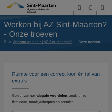
Overslaan en naar de inhoud gaan
Menu
User
Sea
Werken bij AZ Sint-Maarten?
menu
me
- Onze troeven
Werken
Waarom werken bij AZ Sint-Maarten?
Onze troeven
bij
AZ
Sint-
Maarten?
Ruimte voor een correct loon én tal van
extra’s
Geniet van
extralegale voordelen
, zoals onze
fietslease, maaltijdcheques en premies.