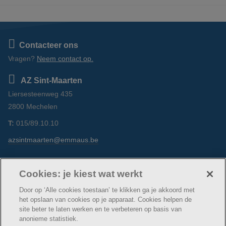
Contacteer ons
Vragen?
Neem contact op.
AZ Sint-Maarten
Liersesteenweg 435
2800 Mechelen
T:
015/89.10.10
azsintmaarten@emmaus.be
Volg ons
https://www.facebook.com/azsintmaarten/
https://www.linkedin.com/shareArticle?
https://www.instagram.com/azsintm
Cookies: je kiest wat werkt
url=http://azsintmaarten.be/werken-bij-
on…
Door op ‘Alle cookies toestaan’ te klikken ga je akkoord met
het opslaan van cookies op je apparaat. Cookies helpen de
site beter te laten werken en te verbeteren op basis van
anonieme statistiek.
© AZ Sint-Maarten