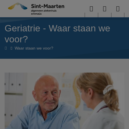
Overslaan en naar de inhoud gaan
Menu
User
Sea
Geriatrie - Waar staan we
menu
me
voor?
Geriatrie
Waar staan we voor?