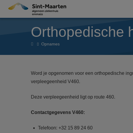
Overslaan en naar de inhoud gaan
Orthopedische 
Orthopedische
Opnames
heelkunde
-
orthopedie
Word je opgenomen voor een orthopedische ingr
verpleegeenheid V460.
Deze verpleegeenheid ligt op route 460.
Contactgegevens V460:
Telefoon: +32 15 89 24 60