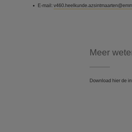
E-mail:
v460.heelkunde.azsintmaarten@em
Meer wete
Download hier de i